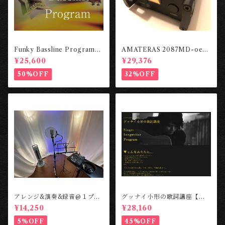
Funky Bassline Program
AMATERAS 2087MD-oep/
【ビデオ教材】 ［Cafe au La
carnhill（FACTORY CHEC
¥25,600
¥29,376
bel STUDIO］
KED） ［東京工房］
50%OFF
32%OFF
アレンジ&演奏&録音@１プレ
グッナイ小形の歌詞講座【ビ
イヤー ［Cafe au Label STU
デオ講義】 ［Cafe au Label
¥14,250
¥28,160
DIO］
STUDIO］
5%OFF
45%OFF