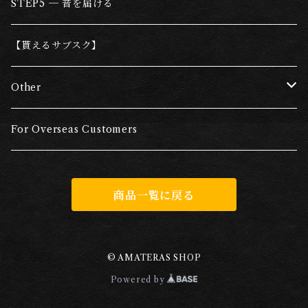
ライントランス
アンプ
マスタリング
REC,MIX,MASTERING
STEP5 ─ 音を届ける
ダイレクト・ボックス（DI)
ライントランス
トラックブラッシュアップサービス
GUITAR
【貰えるサブスク】
サイレントキャビネット
マルチトラックデータ
BASS
Other
ケーブル
レコーディング・スタジオ
DRUMS
Sugarfields使用AMATERAS機材＆サービス
For Overseas Customers
アレンジ＆演奏依頼
Song writing
FACTORY CHECKED
商品一覧に戻る
スタジオテンプレート
滑舌&リズムトレーニング
Goods
AMATERAS Custom Orders
© AMATERAS SHOP
Powered by
再注文用