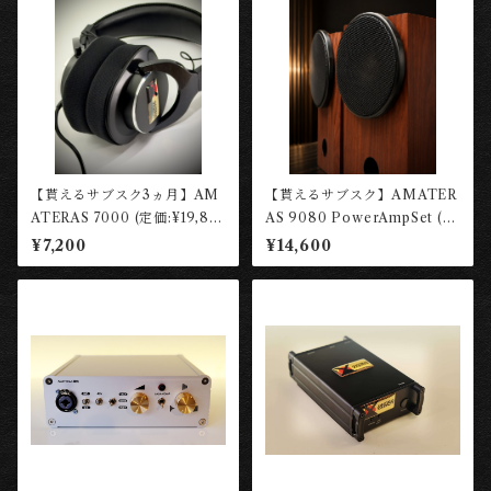
【貰えるサブスク3ヵ月】AM
【貰えるサブスク】AMATER
ATERAS 7000 (定価:¥19,80
AS 9080 PowerAmpSet (定
0税込)【レンタル権】 ［長岡
価:¥68,200税込)【レンタル
¥7,200
¥14,600
工房］
権】 ［長岡工房］