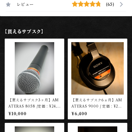
レビュー
(65)
【貰えるサブスク】
【貰えるサブスク3ヶ月】AM
【貰えるサブスク6ヵ月】AM
ATERAS 8058 /定価：¥24,2
ATERAS 9000 / 定価：¥29,
00(税込)/ Dynamic Microp
200(税込)【レンタル権】
¥10,000
¥6,400
hone ［長岡工房］
［長岡工房］