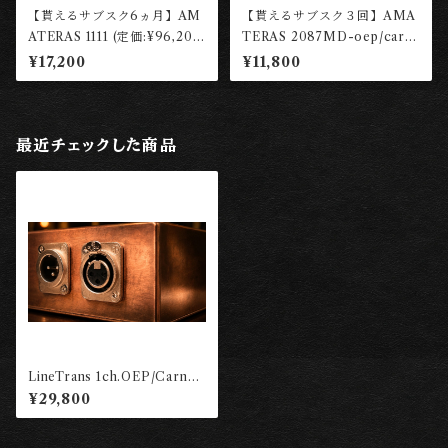
【貰えるサブスク6ヵ月】AM
【貰えるサブスク３回】AMA
ATERAS 1111 (定価:¥96,200
TERAS 2087MD-oep/carn
税込)【レンタル権】 ［東京工
hill 【レンタル権】 ［東京工
¥17,200
¥11,800
房］
房］
最近チェックした商品
LineTrans 1ch.OEP/Carnhil
l／AMATERAS 0001 XLR仕
¥29,800
様 ［東京工房］