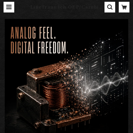
LineTrans 1ch.OEP/Carnhill
／AMATERAS 0001 XLR仕様
［東京工房］ | AMATERAS SHO
P