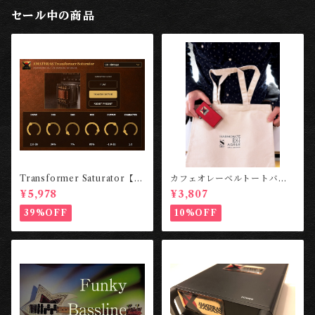
セール中の商品
Transformer Saturator【期
カフェオレーベルトートバッ
間限定｜リリース記念価格】
グ～HARMONIZE BUT NO
¥5,978
¥3,807
T AGREE～ ［東京工房］
39%OFF
10%OFF