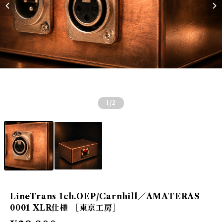
1
/2
LineTrans 1ch.OEP/Carnhill／AMATERAS
0001 XLR仕様 ［東京工房］