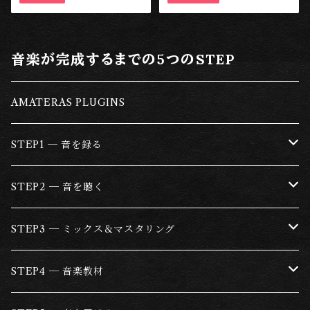
音楽が完成するまでの5つのSTEP
AMATERAS PLUGINS
STEP1 ─ 音を録る
マイクロフォン
STEP2 ─ 音を聴く
マイクプリアンプ
ヘッドフォン
STEP3 ─ ミックス＆マスタリング
ファンタム電源＆マイクトランス
スピーカー
ミキシング
STEP4 ─ 音楽教材