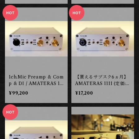
1ch.Mic Preamp & Com
【貰えるサブスク6ヵ月】
p & DI / AMATERAS 11
AMATERAS 1111 (定価:
11 ［東京工房］
¥96,200税込)【レンタル
¥99,200
¥17,200
権】 ［東京工房］