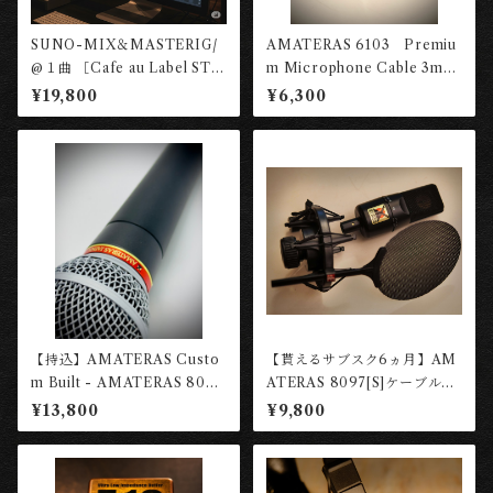
SUNO-MIX＆MASTERIG/
AMATERAS 6103 Premiu
@１曲 ［Cafe au Label STU
m Microphone Cable 3m
DIO］
［長岡工房］
¥19,800
¥6,300
【持込】AMATERAS Custo
【貰えるサブスク6ヵ月】AM
m Built - AMATERAS 8058
ATERAS 8097[S]ケーブルセ
8058BT/ Dynamic Microp
ット (定価:¥54200税込)【レ
¥13,800
¥9,800
hone ［長岡工房］
ンタル権】 ［長岡工房］