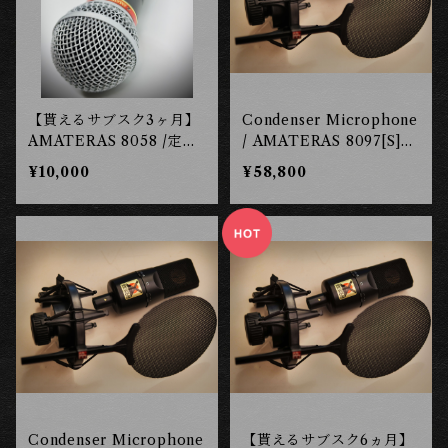
【貰えるサブスク3ヶ月】
Condenser Microphone
AMATERAS 8058 /定
/ AMATERAS 8097[S]ケ
価：¥24,200(税込)/ Dyn
ーブルセット ［長岡工
¥10,000
¥58,800
amic Microphone ［長
房］
岡工房］
Condenser Microphone
【貰えるサブスク6ヵ月】