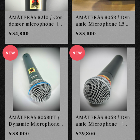
AMATERAS 8210 / Con
AMATERAS 8058 / Dyn
denser microphone［長
amic Microphone 1.5ｍ
岡工房］
ケーブルセット ［長岡工
¥34,800
¥33,800
房］
AMATERAS 8058BT /
AMATERAS 8058 / Dyn
Dynamic Microphone
amic Microphone ［長
［長岡工房］
岡工房］
¥38,000
¥29,800