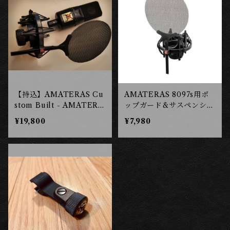
【持込】AMATERAS Cu
AMATERAS 8097s用ポ
stom Built - AMATERA
ップガード&サスペンショ
S8097s他(モディファイ)
ン ［長岡工房］
¥19,800
¥7,980
［長岡工房］