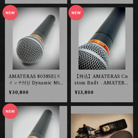
AMATERAS 8058SE(ス
【持込】AMATERAS Cu
イッチ付)/ Dynamic Mic
stom Built - AMATERA
rophone ［長岡工房］
S 8058 8058BT/ Dynam
¥30,800
¥13,800
ic Microphone ［長岡工
房］