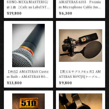
SUNO-MIX＆MASTERIG/
AMATERAS 6103 Premiu
@１曲 ［Cafe au Label STU
m Microphone Cable 3m
DIO］
［長岡工房］
¥19,800
¥6,300
【持込】AMATERAS Custo
【貰えるサブスク6ヵ月】AM
m Built - AMATERAS 8058
ATERAS 8097[S]ケーブルセ
8058BT/ Dynamic Microp
ット (定価:¥54200税込)【レ
¥13,800
¥9,800
hone ［長岡工房］
ンタル権】 ［長岡工房］