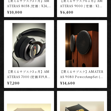
【貰えるサブスク3ヶ月】AM
【貰えるサブスク6ヵ月】AM
ATERAS 8058 /定価：¥24,2
ATERAS 9000 / 定価：¥29,
00(税込)/ Dynamic Microp
200(税込)【レンタル権】
¥10,000
¥6,400
hone ［長岡工房］
［長岡工房］
【貰えるサブスク3ヵ月】AM
【貰えるサブスク】AMATER
ATERAS 7000 (定価:¥19,80
AS 9080 PowerAmpSet (定
0税込)【レンタル権】 ［長岡
価:¥68,200税込)【レンタル
¥7,200
¥14,600
工房］
権】 ［長岡工房］