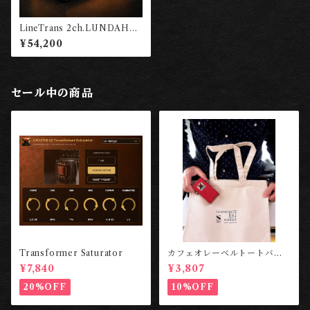
LineTrans 2ch.LUNDAHL
／AMATERAS 0002 ［東京
¥54,200
工房］
セール中の商品
Transformer Saturator
カフェオレーベルトートバッ
グ～HARMONIZE BUT NO
¥7,840
¥3,807
T AGREE～ ［東京工房］
20%OFF
10%OFF