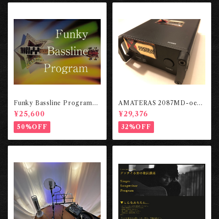
Funky Bassline Program
AMATERAS 2087MD-oep/
【ビデオ教材】 ［Cafe au La
carnhill（FACTORY CHEC
¥25,600
¥29,376
bel STUDIO］
KED） ［東京工房］
50%OFF
32%OFF