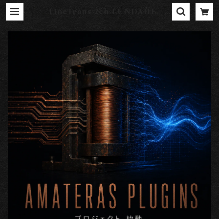
LineTrans 2ch.LUNDAHL／A
MATERAS 0002 ［東京工房］ |
AMATERAS SHOP