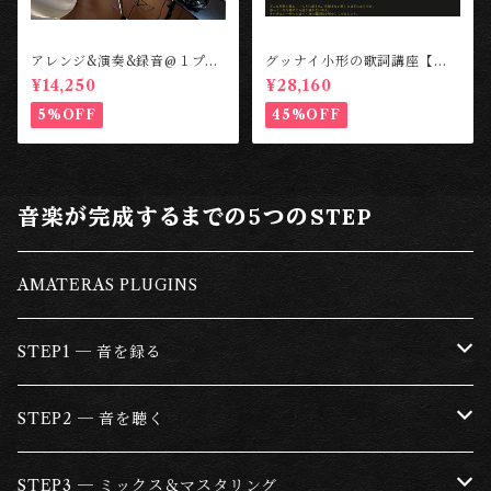
アレンジ&演奏&録音@１プレ
グッナイ小形の歌詞講座【ビ
イヤー ［Cafe au Label STU
デオ講義】 ［Cafe au Label
¥14,250
¥28,160
DIO］
STUDIO］
5%OFF
45%OFF
音楽が完成するまでの5つのSTEP
AMATERAS PLUGINS
STEP1 ─ 音を録る
マイクロフォン
STEP2 ─ 音を聴く
マイクプリアンプ
ヘッドフォン
STEP3 ─ ミックス＆マスタリング