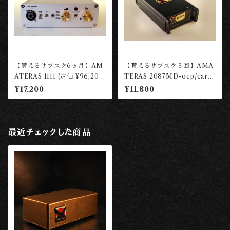
【貰えるサブスク6ヵ月】AM
【貰えるサブスク３回】AMA
ATERAS 1111 (定価:¥96,200
TERAS 2087MD-oep/carn
税込)【レンタル権】 ［東京工
hill 【レンタル権】 ［東京工
¥17,200
¥11,800
房］
房］
最近チェックした商品