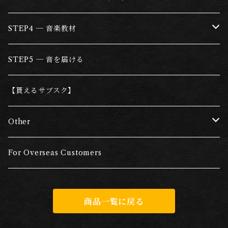
ファンタム電源＆マイクトランス
スピーカー
ミキシング
STEP4 ─ 音楽教材
ライントランス
アンプ
マスタリング
REC,MIX,MASTERING
STEP5 ─ 音を届ける
ダイレクト・ボックス（DI)
ライントランス
トラックブラッシュアップサービス
GUITAR
【貰えるサブスク】
サイレントキャビネット
マルチトラックデータ
BASS
Other
ケーブル
レコーディング・スタジオ
DRUMS
Sugarfields使用AMATERAS機材＆サービス
For Overseas Customers
アレンジ＆演奏依頼
Song writing
FACTORY CHECKED
商品一覧に戻る
スタジオテンプレート
滑舌&リズムトレーニング
Goods